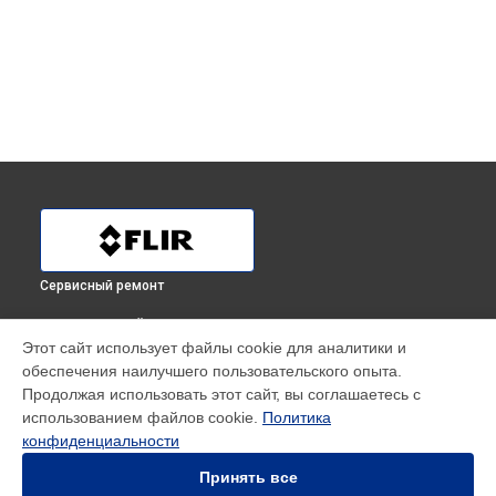
Сервисный ремонт
ВЫБЕРИ СВОЙ ГОРОД
Этот сайт использует файлы cookie для аналитики и
Замена аккумулятора (батареи) тепловизионного прицела
обеспечения наилучшего пользовательского опыта.
THERMOSIGHT RS32 Flir в
Краснодаре
Продолжая использовать этот сайт, вы соглашаетесь с
Замена аккумулятора (батареи) тепловизионного прицела
использованием файлов cookie.
Политика
THERMOSIGHT RS32 Flir в
Ростове-на-Дону
конфиденциальности
Замена аккумулятора (батареи) тепловизионного прицела
THERMOSIGHT RS32 Flir в
Нижнем Новгороде
Принять все