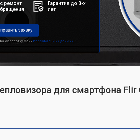
с ремонт
Гарантия до 3-х
обращения
лет
править заявку
 на обработку моих
персональных данных.
епловизора для смартфона Flir 