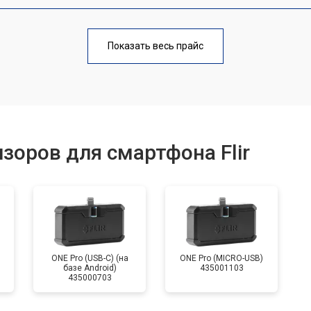
от 40 мин
о
Показать весь прайс
от 60 мин
о
от 70 мин
о
зоров для смартфона Flir
ONE Pro (USB-C) (на
ONE Pro (MICRO-USB)
базе Android)
435001103
435000703