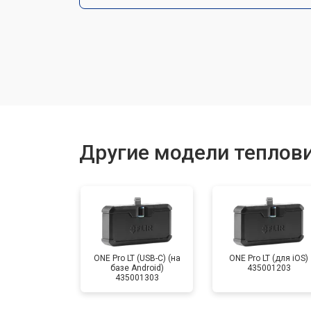
Замена разъемов
Замена корпуса
Ремонт или замена детектора
Другие модели теплови
ONE Pro LT (USB-C) (на
ONE Pro LT (для iOS)
базе Android)
435001203
435001303