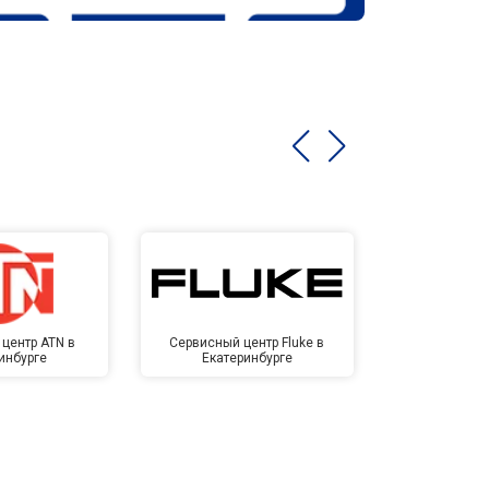
центр ATN в
Сервисный центр Fluke в
Сервисный ц
инбурге
Екатеринбурге
Екате