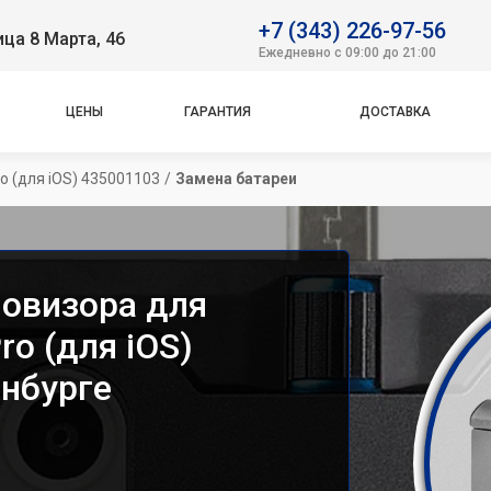
+7 (343) 226-97-56
ица 8 Марта, 46
Ежедневно с 09:00 до 21:00
ЦЕНЫ
ГАРАНТИЯ
ДОСТАВКА
o (для iOS) 435001103
/
Замена батареи
ловизора для
ro (для iOS)
инбурге